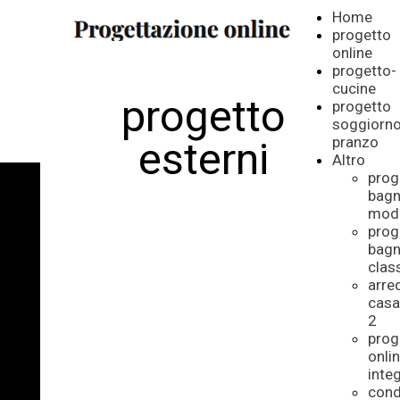
Home
progetto
online
progetto-
cucine
progetto
progetto
soggiorn
pranzo
esterni
Altro
prog
bag
Progetto online *
mod
prog
Consulenza di
bag
architettura e
clas
arre
arredamento *
casa
Copyright © 2023. *
2
Home
progetto
prog
www.immoarch.it .
onli
online
progetto-
inte
cond